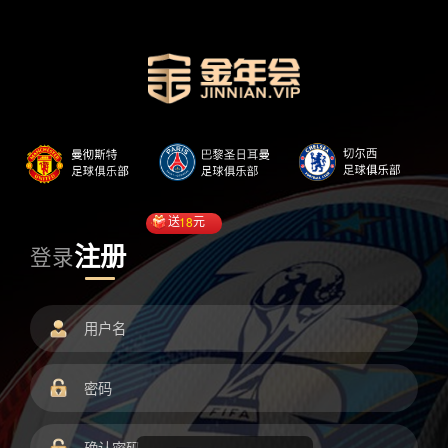
送
18
元
注册
登录