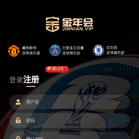
送
18
元
注册
登录