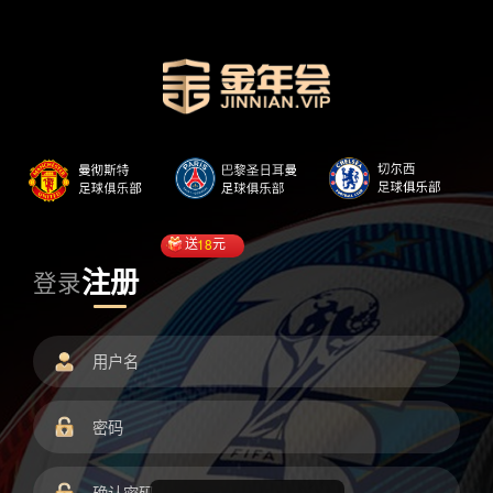
送
18
元
注册
登录