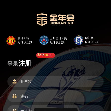
送
18
元
注册
登录