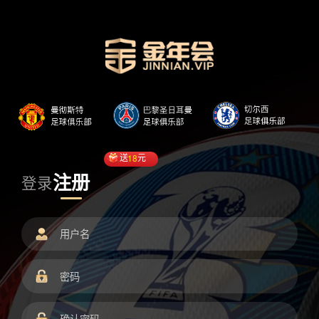
送
18
元
注册
登录