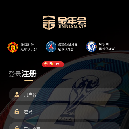
送
18
元
注册
登录